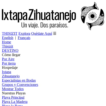
THISIZIT
Explora
Quèdate Aquí
☰
English
|
Français
Home
Thisizit
DESTINO
Cómo llegar
Por Aire
Por tierra
Hospedaje
Ixtapa
Zihuatanejo
Especialistas en Bodas
Grupos y Convenciones
Mostrar Todos
Nuestras Playas
Playa Principal
Playa La Madera
Playa la Ropa