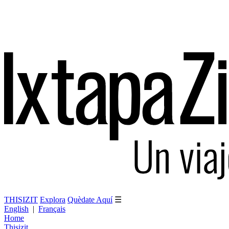
THISIZIT
Explora
Quèdate Aquí
☰
English
|
Français
Home
Thisizit