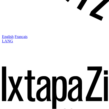
English
Français
LANG