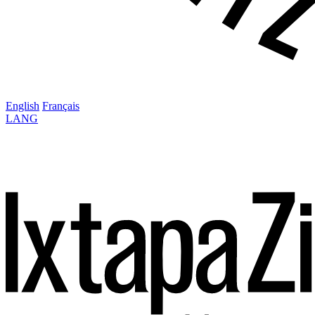
English
Français
LANG