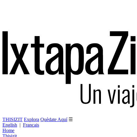
THISIZIT
Explora
Quèdate Aquí
☰
English
|
Français
Home
Thisizit