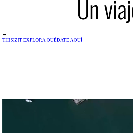
☰
THISIZIT
EXPLORA
QUÉDATE AQUÍ