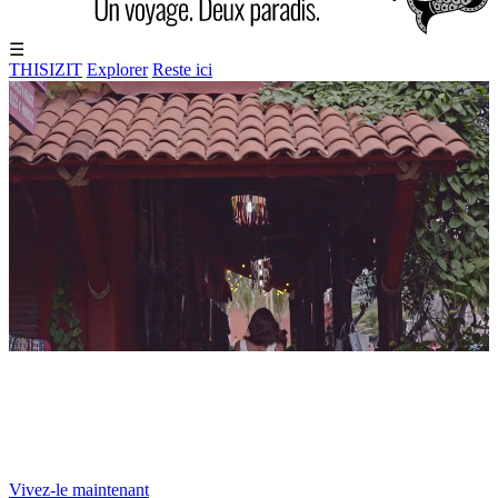
☰
THISIZIT
Explorer
Reste ici
Thu
06
Aug
2026
85ºF
UN AN POUR VIVRE
UN AN POUR VIVRE
EXPÉRIENCES UNIQUES
EXPÉRIENCES UNIQUES
Vivez-le maintenant