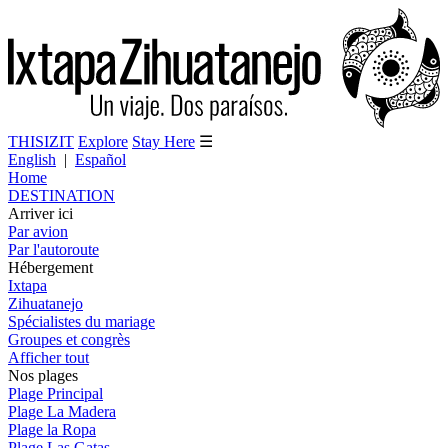
THISIZIT
Explore
Stay Here
☰
English
|
Español
Home
DESTINATION
Arriver ici
Par avion
Par l'autoroute
Hébergement
Ixtapa
Zihuatanejo
Spécialistes du mariage
Groupes et congrès
Afficher tout
Nos plages
Plage Principal
Plage La Madera
Plage la Ropa
Plage Las Gatas